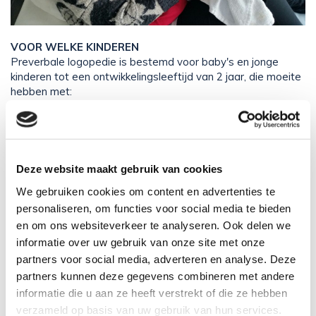
VOOR WELKE KINDEREN
Preverbale logopedie is bestemd voor baby's en jonge
kinderen tot een ontwikkelingsleeftijd van 2 jaar, die moeite
hebben met:
Drinken uit de borst
Drinken uit de fles
Eten van de lepel
Kauwen
Deze website maakt gebruik van cookies
Slikken
We gebruiken cookies om content en advertenties te
Drinken uit de beker
Controle van het speeksel (overmatig kwijlen)
personaliseren, om functies voor social media te bieden
en om ons websiteverkeer te analyseren. Ook delen we
Het kind kan bijvoorbeeld gaan kokhalzen, spugen of zich
informatie over uw gebruik van onze site met onze
verslikken en zelfs voeding gaan afweren of weigeren.
partners voor social media, adverteren en analyse. Deze
Soms komt het voor dat een kind hierdoor een periode
partners kunnen deze gegevens combineren met andere
afhankelijk is van sondevoeding.
informatie die u aan ze heeft verstrekt of die ze hebben
De logopedist participeert bij het afbouwen van de
sondevoeding.
verzameld op basis van uw gebruik van hun services.