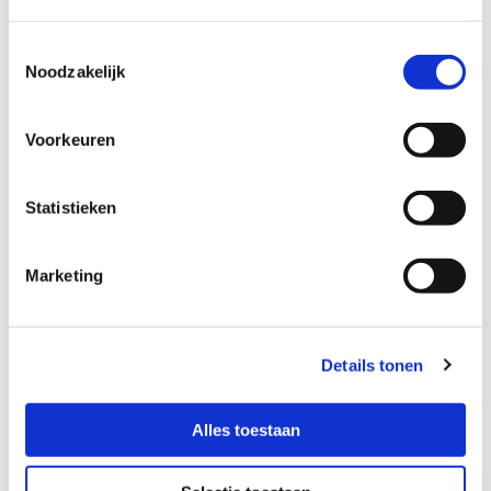
We spreken hier over baby's en veelal jonge kinderen. Toch
Toestemmingsselectie
komt het soms ook voor dat oudere kinderen begeleiding
Noodzakelijk
krijgen van een preverbaal logopedist in verband met eet-
en drinkproblemen.
Voorkeuren
ONDERZOEK EN BEHANDELING
Voordat een behandeling start, spreekt de preverbaal
Statistieken
logopedist uitvoerig met de ouder(s)/ verzorger(s) over het
probleem en de hulpvraag. Vervolgens wordt gekeken naar
de spierkracht en het gevoel in en rond de mond van het
Marketing
kind. Daarna zal zij het eten en drinken observeren. Op basis
van de verkregen informatie wordt samen met de ouder(s)/
verzorger(s) beslist of behandeling gestart wordt en zo ja,
in welke vorm.
Details tonen
Behandeling en begeleiding:
Alles toestaan
- is gericht op het verbeteren van de mondmotoriek en het
gevoel in het mondgebied