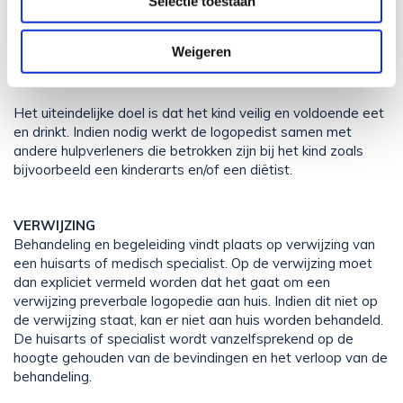
- bestaat uit het geven van adviezen en begeleiding aan de
Selectie toestaan
directe omgeving
- bestaat uit het direct behandelen van het kind
Weigeren
- is individueel gericht en duurt 30-60 minuten per sessie
- kan thuis of in de praktijk plaatsvinden
Het uiteindelijke doel is dat het kind veilig en voldoende eet
en drinkt. Indien nodig werkt de logopedist samen met
andere hulpverleners die betrokken zijn bij het kind zoals
bijvoorbeeld een kinderarts en/of een diëtist.
VERWIJZING
Behandeling en begeleiding vindt plaats op verwijzing van
een huisarts of medisch specialist. Op de verwijzing moet
dan expliciet vermeld worden dat het gaat om een
verwijzing preverbale logopedie aan huis. Indien dit niet op
de verwijzing staat, kan er niet aan huis worden behandeld.
De huisarts of specialist wordt vanzelfsprekend op de
hoogte gehouden van de bevindingen en het verloop van de
behandeling.