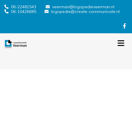
06-22481543
veerman@logopedieveerman.nl


06-10426685
logopedie@create-communicate.nl

